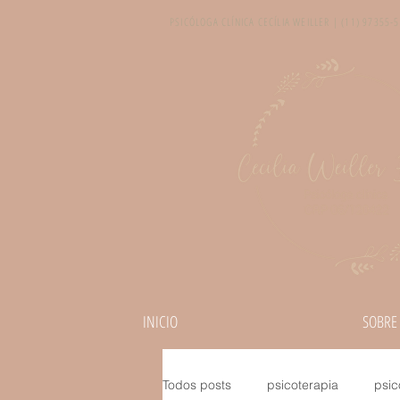
PSICÓLOGA CLÍNICA CECÍLIA WEILLER | (11) 97355-
INICIO
SOBRE
Todos posts
psicoterapia
psic