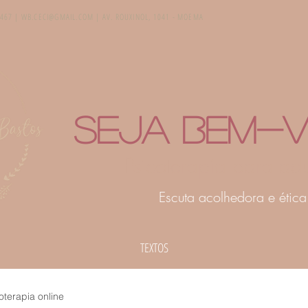
5467 |
WB.CECI@GMAIL.COM
| AV. ROUXINOL, 1041 - MOEMA
Seja bem-vi
Psicoterapia para adu
Escuta acolhedora e ética
TEXTOS
oterapia online