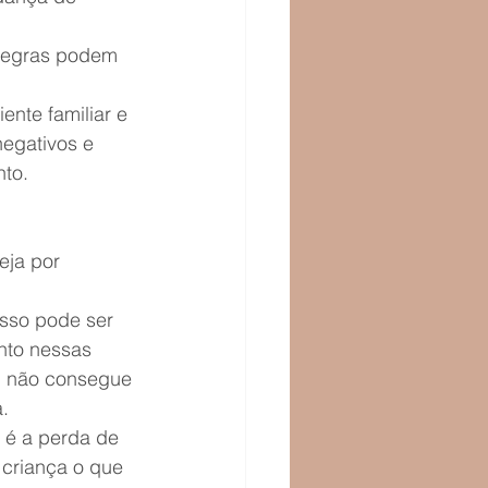
 regras podem 
nte familiar e 
negativos e 
to.
eja por 
sso pode ser 
nto nessas 
u não consegue 
.
 é a perda de 
 criança o que 