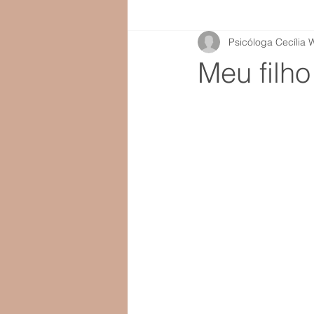
Psicóloga Cecília W
Meu filh