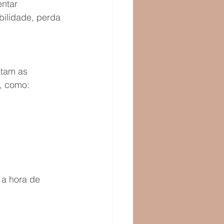
ntar 
bilidade, perda 
etam as 
, como: 
a hora de 