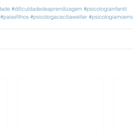
idade
#dificuldadedeaprendizagem
#psicologiainfantil
#paisefilhos
#psicólogacecíliaweiller
#psicologiamoem