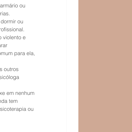
armário ou 
rias.
 dormir ou 
ofissional.
 violento e 
rar 
omum para ela, 
s outros 
sicóloga 
aixe em nenhum 
nda tem 
sicoterapia ou 