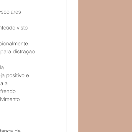
scolares 
nteúdo visto 
cionalmente.
para distração 
la.
a positivo e 
a a 
frendo 
lvimento 
dança de 