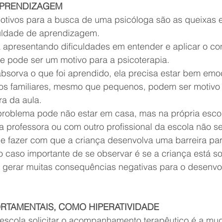
APRENDIZAGEM
otivos para a busca de uma psicóloga são as queixas e
culdade de aprendizagem.
a apresentando dificuldades em entender e aplicar o co
se pode ser um motivo para a psicoterapia.
absorva o que foi aprendido, ela precisa estar bem emo
itos familiares, mesmo que pequenos, podem ser motivo 
ra da aula.
problema pode não estar em casa, mas na própria esco
 professora ou com outro profissional da escola não sej
de fazer com que a criança desenvolva uma barreira par
 caso importante de se observar é se a criança está so
e gerar muitas consequências negativas para o desenvo
TAMENTAIS, COMO HIPERATIVIDADE
 escola solicitar o acompanhamento terapêutico é a mu