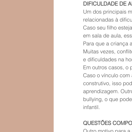
DIFICULDADE DE 
Um dos principais m
relacionadas à difi
Caso seu filho estej
em sala de aula, es
Para que a criança 
Muitas vezes, confl
e dificuldades na ho
Em outros casos, o 
Caso o vínculo com a
construtivo, isso po
aprendizagem. Outro
bullying, o que pod
infantil.
QUESTÕES COMPOR
Outro motivo para a