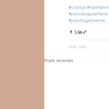
#criança
#hiperativ
#psicoterapiainfantil
#psicólogamoema
Posts recentes